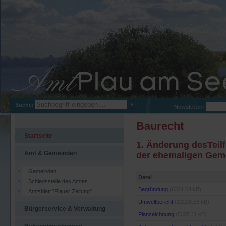
Suche:
Newsletter:
Baurecht
Startseite
1. Änderung desTeil
Amt & Gemeinden
der ehemaligen Gem
Gemeinden
Datei
Schiedsstelle des Amtes
Begründung
(6331.64 kB)
Amtsblatt "Plauer Zeitung"
Umweltbericht
(13298.53 kB)
Bürgerservice & Verwaltung
Planzeichnung
(5305.11 kB)